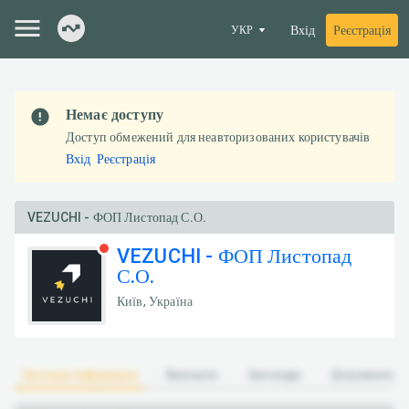
Вхід
Реєстрація
УКР
Немає доступу
Доступ обмежений для неавторизованих користувачів
Вхід
Реєстрація
VEZUCHI - ФОП Листопад С.О.
VEZUCHI - ФОП Листопад
С.О.
Київ, Україна
Загальна інформація
Контакти
Автопарк
Документи