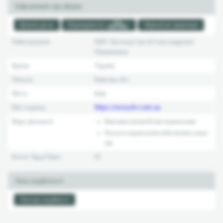
Інформація про фірму
Купити досьє
Перевірити на
Ліцензії на транспорт
Найменування
ФЛП Листопад Сергей Александрович
Підприємець
Країна
Україна
Область
Київська обл.
Місто
Київ
Веб сторінка:
https://vezuchi.com.ua
Види діяльності:
Вантажні автомобільні перевезення
Послуги перевезення небезпечних ванта
жів
Клієнт Ларді-Транс
Ні
Зона надійності
Паспорт надійності